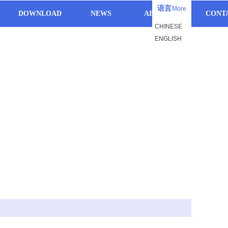
语言
More
DOWNLOAD
NEWS
ABOUT US
CONT
CHINESE
ENGLISH