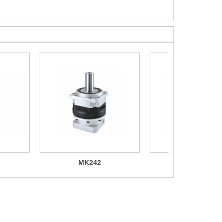
MK242
NE060