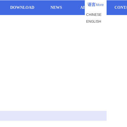
语言
More
DOWNLOAD
NEWS
ABOUT US
CONT
CHINESE
ENGLISH